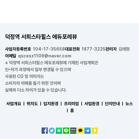
덕정역 서희스타힐스 에듀포레뷰
사업자등록번호
104-17-35658
대표전화
1877-3225
관리자
김태형
이메일
qscesz1109@naver.com
※ 덕정역 서희스타힐스 에듀포레뷰에 기재된 사업계획은
인•허가 과정에서 일부 변경될 수 있으며
사용된 CG 및 이미지는
소비자의 이해를 돕기 위한 것이며
실제와 다소 차이가 있을 수 있습니다.
사업개요 ㅣ
위치도 ㅣ
입지환경 ㅣ
프리미엄 ㅣ
사업환경 ㅣ
단지안내 ㅣ
뉴스
ㅣ
홈